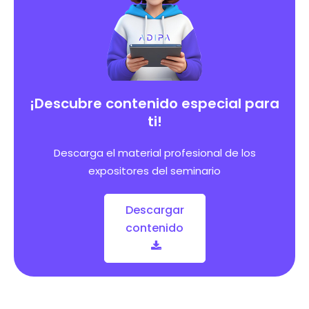
¡Descubre contenido especial para
ti!
Descarga el material profesional de los
expositores del seminario
Descargar
contenido