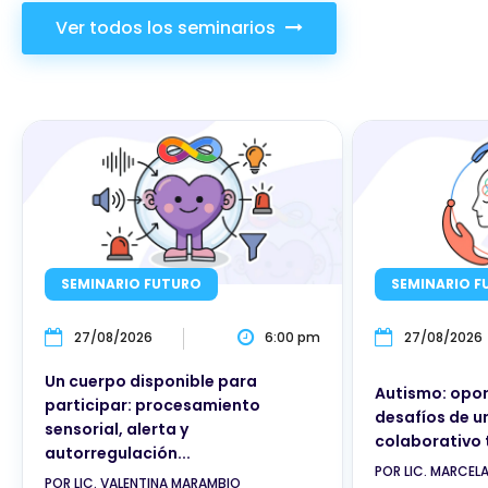
Ver todos los seminarios
SEMINARIO FUTURO
SEMINARIO F
27/08/2026
6:00 pm
27/08/2026
Un cuerpo disponible para
Autismo: opor
participar: procesamiento
desafíos de u
sensorial, alerta y
colaborativo 
autorregulación...
POR LIC. MARCEL
POR LIC. VALENTINA MARAMBIO