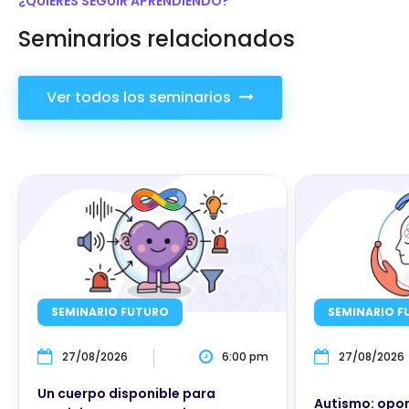
¿QUIERES SEGUIR APRENDIENDO?
Seminarios relacionados
Ver todos los seminarios
SEMINARIO FUTURO
SEMINARIO F
27/08/2026
6:00 pm
27/08/2026
Un cuerpo disponible para
Autismo: opor