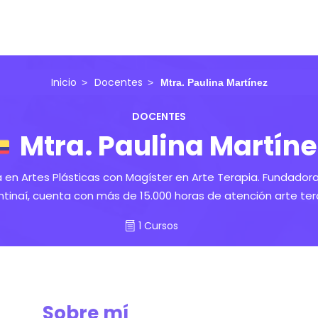
Inicio
Docentes
Mtra. Paulina Martínez
DOCENTES
Mtra. Paulina Martíne
 en Artes Plásticas con Magíster en Arte Terapia. Fundadora
Intinaí, cuenta con más de 15.000 horas de atención arte ter
1 Cursos
Sobre mí